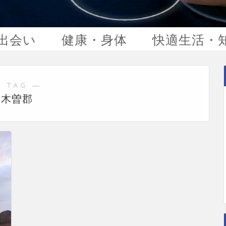
出会い
健康・身体
快適生活・
 TAG ―
木曽郡