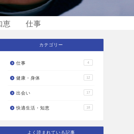
知恵
仕事
カテゴリー
仕事
4
健康・身体
12
出会い
17
快適生活・知恵
18
よく読まれている記事