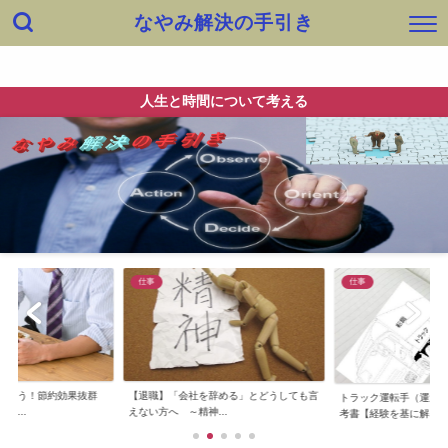
なやみ解決の手引き
ホーム
出会い
健康・身体
快適生活・知恵
仕事
人生と時間について考える
仕事
仕事
なろう！節約効果抜群
【退職】「会社を辞める」とどうしても言
トラック運転手（運送
い...
えない方へ ～精神...
考書【経験を基に解...