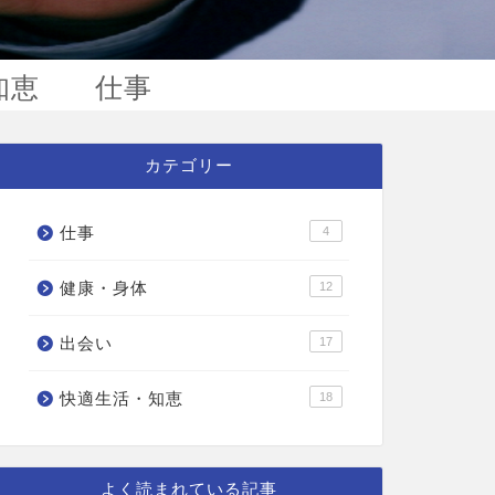
知恵
仕事
カテゴリー
仕事
4
健康・身体
12
出会い
17
快適生活・知恵
18
よく読まれている記事