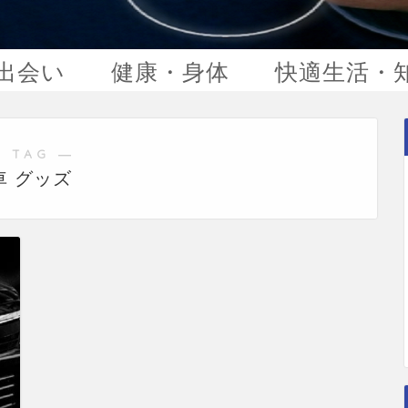
出会い
健康・身体
快適生活・
 TAG ―
車 グッズ