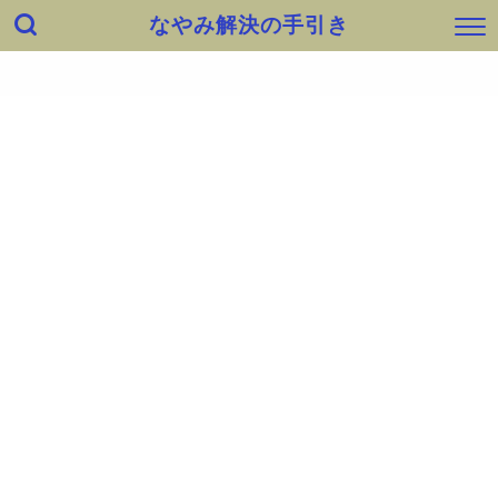
なやみ解決の手引き
ホーム
出会い
健康・身体
快適生活・知恵
仕事