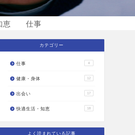
知恵
仕事
カテゴリー
仕事
4
健康・身体
12
出会い
17
快適生活・知恵
18
よく読まれている記事