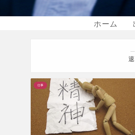
ホーム
―
退
仕事