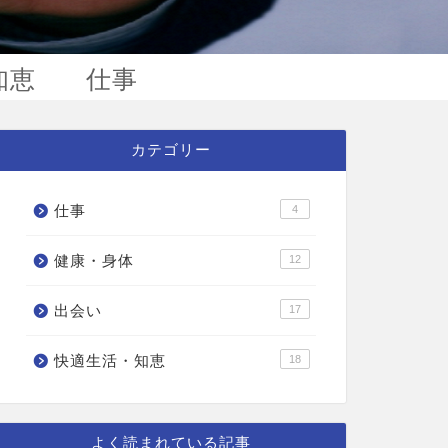
知恵
仕事
カテゴリー
仕事
4
健康・身体
12
出会い
17
快適生活・知恵
18
よく読まれている記事