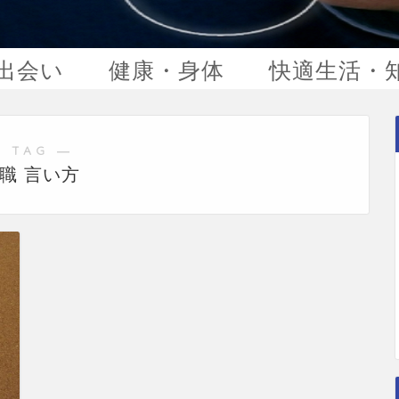
出会い
健康・身体
快適生活・
 TAG ―
職 言い方