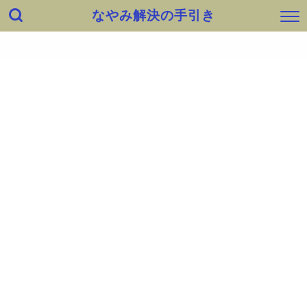
なやみ解決の手引き
ホーム
出会い
健康・身体
快適生活・知恵
仕事