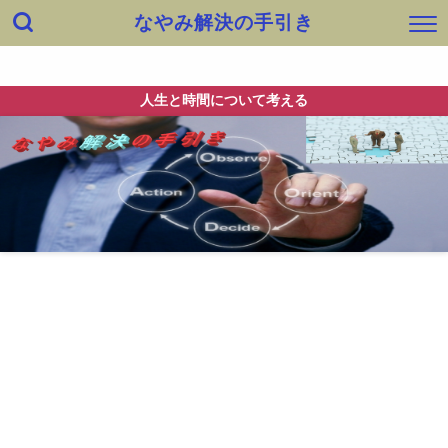
なやみ解決の手引き
ホーム
出会い
健康・身体
快適生活・知恵
仕事
人生と時間について考える