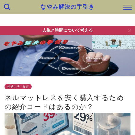
なやみ解決の手引き
ホーム
出会い
健康・身体
快適生活・知恵
仕事
人生と時間について考える
快適生活・知恵
ネルマットレスを安く購入するため
の紹介コードはあるのか？