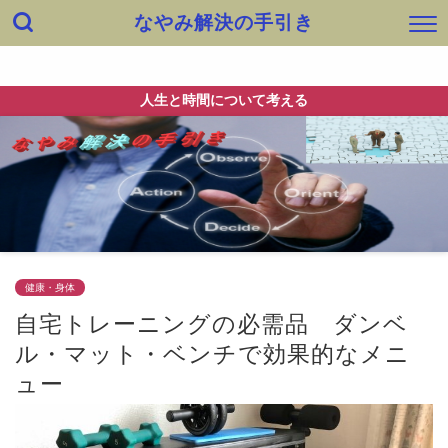
なやみ解決の手引き
ホーム
出会い
健康・身体
快適生活・知恵
仕事
人生と時間について考える
健康・身体
自宅トレーニングの必需品 ダンベ
ル・マット・ベンチで効果的なメニ
ュー